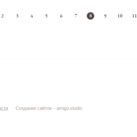
2
3
4
5
6
7
8
9
10
11
ости
Создание сайтов –
amigo.studio