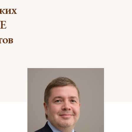
ских
DE
тов