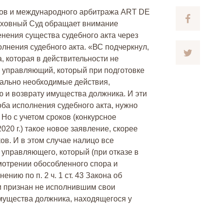
оров и международного арбитража ART DE
ерховный Суд обращает внимание
нения существа судебного акта через
лнения судебного акта. «ВС подчеркнул,
а, которая в действительности не
 управляющий, который при подготовке
мально необходимые действия,
ю и возврату имущества должника. И эти
ба исполнения судебного акта, нужно
 Но с учетом сроков (конкурсное
020 г.) такое новое заявление, скорее
ков. И в этом случае налицо все
 управляющего, который (при отказе в
мотрении обособленного спора и
нию по п. 2 ч. 1 ст. 43 Закона об
и признан не исполнившим свои
имущества должника, находящегося у