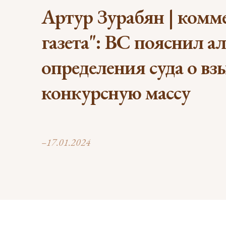
Артур Зурабян | комм
газета": ВС пояснил 
определения суда о вз
конкурсную массу
–17.01.2024