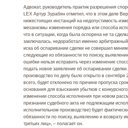
Адвокат, руководитель практик разрешения сп
LEX Артур Зурабян отметил, что в этом деле В
нижестоящих инстанций на недопустимость изме
механизмы изменения порядка или способа испо
что в ситуации, когда была оспорена не та сделк
заключалась, недоработал именно арбитражный
иска об оспаривании сделки не совершил мини
следующие из обязанности по поиску, выявлени
ошибки нельзя исправить через изменение спосо
подать новое заявление об оспаривании сделки.
производство по делу было открыто в сентябре 2
всего, будет отклонено по причине пропуска сро
основания для взыскания убытков с конкурсного
изменении способа исполнения при новом расс
признании судебного акта не подлежащим исполне
исполнительном производстве) будет фактическ
обязанности по поиску, выявлению и возврату 
третьих лиц», – полагает он.